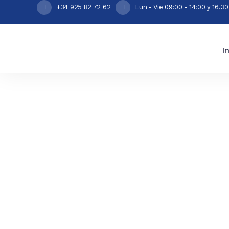
+34 925 82 72 62
Lun - Vie 09:00 - 14:00 y 16.30
I
Piensos ba