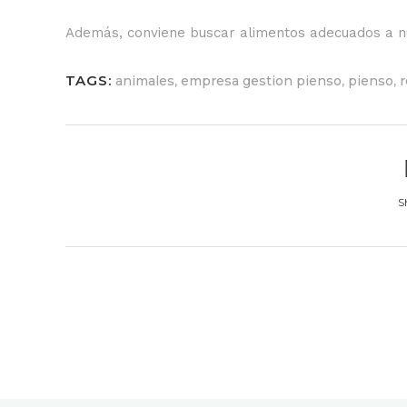
Además, conviene buscar alimentos adecuados a n
TAGS:
,
,
,
animales
empresa gestion pienso
pienso
r
S