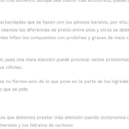
e un mal alimento, aunque sea mucho más económico, puede 
arbaridades que se hacen con los piensos baratos, por ello,
eamos las diferencias de precio entre unos y otros se deb
ntes inflan los compuestos con proteínas y grasas de mala c
rir, pues una mala elección puede provocar serios problemas
us riñones.
s no fiarnos solo de lo que pone en la parte de los ingredie
o que se pide.
 a los que debemos prestar más atención cuando compramos 
minerales y los hidratos de carbono