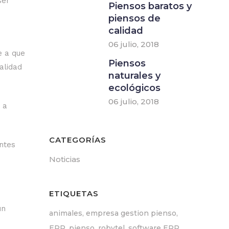
ser
Piensos baratos y
piensos de
calidad
06 julio, 2018
e a que
Piensos
alidad
naturales y
ecológicos
06 julio, 2018
 a
CATEGORÍAS
ntes
Noticias
ETIQUETAS
un
animales
empresa gestion pienso
ERP
pienso
robytel
software ERP