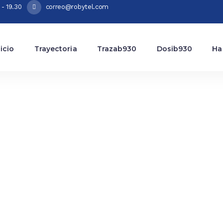
 - 19.30
correo@robytel.com
nicio
Trayectoria
Trazab930
Dosib930
Ha
ratos y piensos